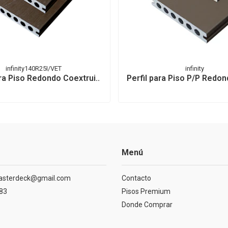
infinity140R25I/VET
infinity
ara Piso Redondo Coextrui..
Perfil para Piso P/P Redon
Menú
asterdeck@gmail.com
Contacto
83
Pisos Premium
Donde Comprar